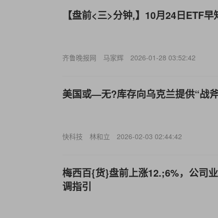
【盘前<三>分钟,】10月24日ETF早
齐鲁晚报网
马家辉
2026-01-28 03:52:42
美国或—无?库存向乌克兰提供“战斧
快科技
林和立
2026-02-03 02:44:42
梅西百{货}盘前上涨12.;6%，公
调指引