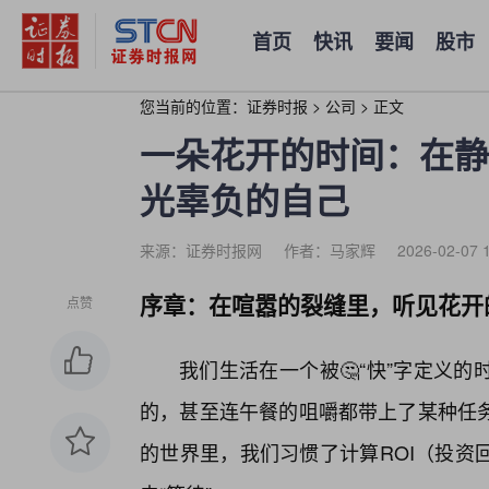
首页
快讯
要闻
股市
您当前的位置：
证券时报
>
公司
>
正文
一朵花开的时间：在静
光辜负的自己
来源：证券时报网
作者：马家辉
2026-02-07 
序章：在喧嚣的裂缝里，听见花开
点赞
我们生活在一个被🤔“快”字定义
的，甚至连午餐的咀嚼都带上了某种任
的世界里，我们习惯了计算ROI（投资