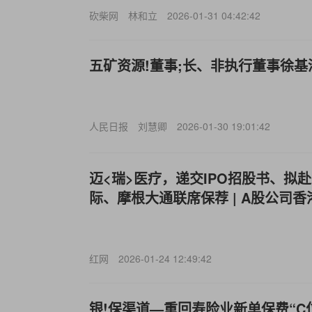
砍柴网
林和立
2026-01-31 04:42:42
五矿资源!董事;长、非执行董事徐基
人民日报
刘慧卿
2026-01-30 19:01:42
迈<瑞>医疗，递交IPO招股书、拟
际、摩根大通联席保荐 | A股公司香
红网
2026-01-24 12:49:42
银!保渠道—重回寿险业新单保费“C