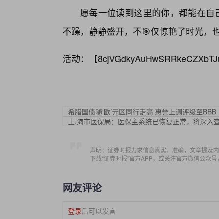
愿每一位读到这里的你，都能在自己
不躁，静静盛开，不🎯仅惊艳了时光，
活动：【
8cjVGdkyAuHwSRRkeCZXbTJ
希腊国债随‘欧’元区同行走高 惠誉上调评级至BBB
上,海市医保局：医保主系统已恢复正常，将深入
声明：证券时报力求信息真实、准确，文章提及内
下载“证券时报”官方APP，或关注官方微信公众
网友评论
登录
后可以发言