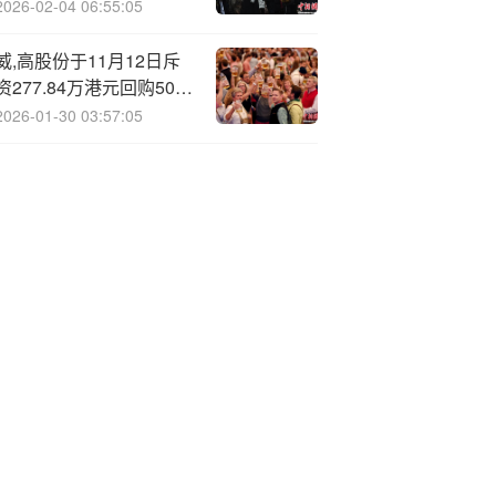
2026-02-04 06:55:05
威,高股份于11月12日斥
资277.84万港元回购50万
股
2026-01-30 03:57:05