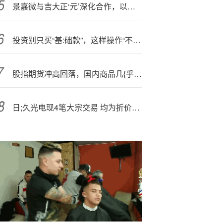
景嘉微与吉大正‘元’深化合作，以技术整合提升核心竞争力
投资别只买“基:础款”，这样操作“不基础”
股指期货冲高回落，国内商品几{乎}全线飘绿
日;久光电现4笔大宗交易 均为折价成交