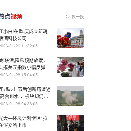
热点
视频
换一换
江小白!在重.庆成立新魂
酿酒科技公司
2026-01-26 11:32:05
美!联储,降息预期放缓，
支撑美元指数小幅反弹
2026-01-28 15:04:05
连<跌>！节后创新药遭遇
“高台跳水”，板块却仍值
得看好？
2026-01-28 04:38:05
光大—环境计划“回A” 拟
在深交所上市