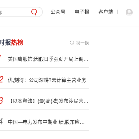
公众号
电子报
客户端
时报
热榜
换一换
美国鹰服饰;因假日季强劲开局上调展望
优,刻得：公司深耕?云计算主营业务
【以案释法】{最}高{法}发布涉民营企业产权和民营企业家权益保护再审典型案例
中国—电力发布中期业:绩,股东应占利润25.87亿元同比增加0.65%