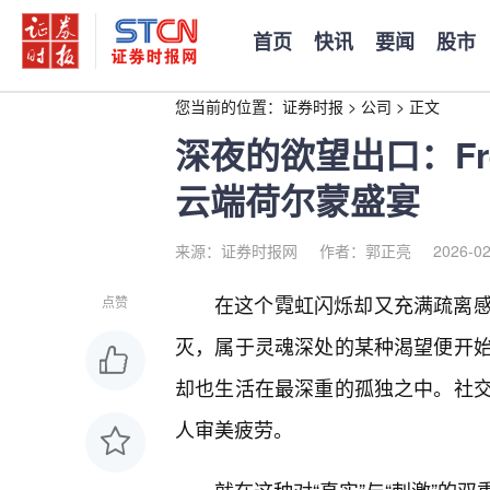
首页
快讯
要闻
股市
您当前的位置：
证券时报
>
公司
>
正文
深夜的欲望出口：Fr
云端荷尔蒙盛宴
来源：证券时报网
作者：郭正亮
2026-02
在这个霓虹闪烁却又充满疏离
点赞
灭，属于灵魂深处的某种渴望便开
却也生活在最深重的孤独之中。社
人审美疲劳。