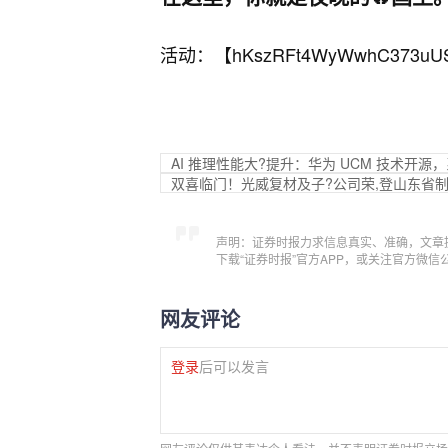
活动：【
hKszRFt4WyWwhC373uU
AI 推理性能大?提升：华为 UCM 技术开源，
双喜临门！光威复材及子?公司荣,登山东省
声明：证券时报力求信息真实、准确，文章
下载“证券时报”官方APP，或关注官方微
网友评论
登录
后可以发言